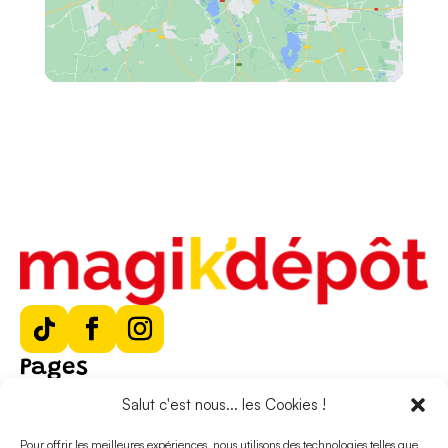
Pages
Bons plans
Salut c'est nous... les Cookies !
Nos rayons
Nos magasins
Pour offrir les meilleures expériences, nous utilisons des technologies telles que