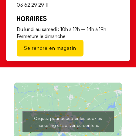
03 62 29 29 11
HORAIRES
Du lundi au samedi : 10h à 12h – 14h à 19h
Fermeture le dimanche
Se rendre en magasin
Cliquez pour accepter les cookies
marketing et activer ce contenu