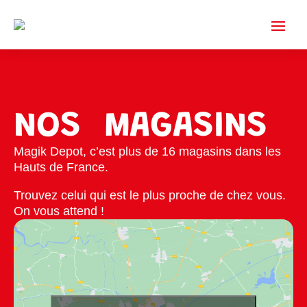
NOS
MAGASINS
Magik Depot, c’est plus de 16 magasins dans les
Hauts de France.
Trouvez celui qui est le plus proche de chez vous.
On vous attend !